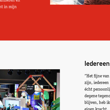
aniseren en
ht in mijn
Iedereen
‘’Het fijne va
zijn, iedereen
écht persoonl
degene tegenov
blijven, heb i
eigen kracht.