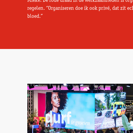
Mieke. De rode draad in de werkzaamheden is org
regelen. ‘’Organiseren doe ik ook privé, dat zit ec
bloed.’’