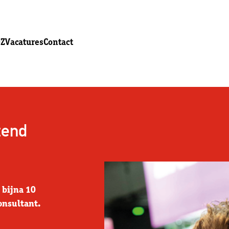
GZ
Vacatures
Contact
zend
 bijna 10
onsultant.