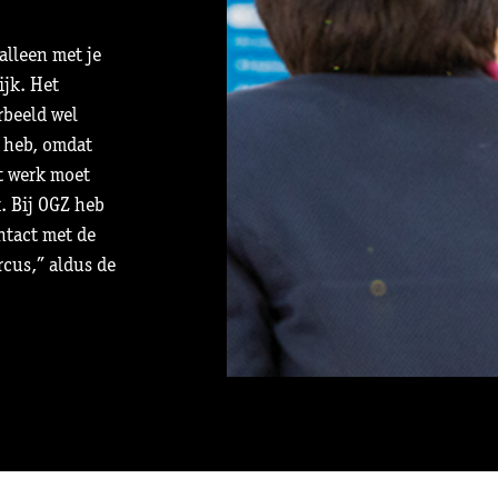
alleen met je
ijk. Het
rbeeld wel
n heb, omdat
t werk moet
k. Bij OGZ heb
ontact met de
cus,’’ aldus de