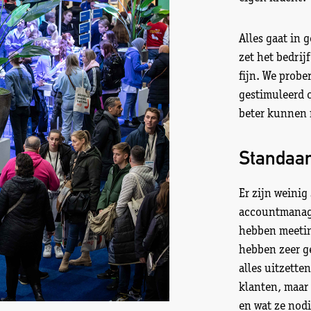
Alles gaat in g
zet het bedrijf
fijn. We probe
gestimuleerd 
beter kunnen 
Standaar
Er zijn weini
accountmanager
hebben meetin
hebben zeer ge
alles uitzette
klanten, maar 
en wat ze nodi