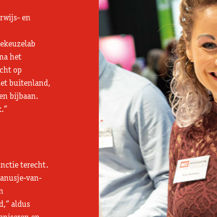
rwijs- en
iekeuzelab
 na het
icht op
het buitenland,
een bijbaan.
.’’
nctie terecht.
manusje-van-
n
,’’ aldus